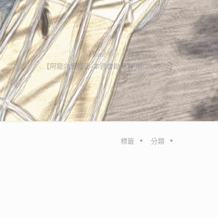
Home
阿龍日記
【阿龍向您報告-本週會勘紀實 08/29-09/02】
標籤
分類