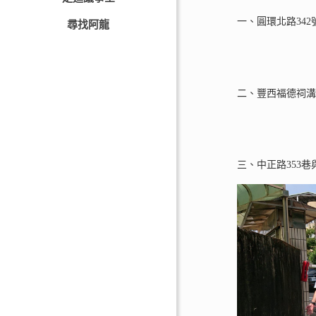
一、圓環北路34
尋找阿龍
二、豐西福德祠
三、中正路353