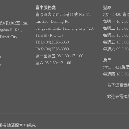
臺中服務處
豐原
豐原區大明路236巷11號 No. 11,
地址：420 豐
Ln. 236, Daming Rd.,
每週一 16：3
樓3302室 Rm.
Fengyuan Dist., Taichung City 420,
每週二 15：0
ngdao E. Rd.,
Taiwan (R.O.C.)
每週三 15：0
Taipei City
TEL:(04)2528-6069
每週五 15：0
FAX:(04)2528-3080
每週六 09：30
週一至週五 08：30~17：00
2
后里
週六 08：30~12：00
5
地址：421后
每週四 18：3
．為了您寶貴
．歡迎來電預
 立法委員陳清龍官方網站.