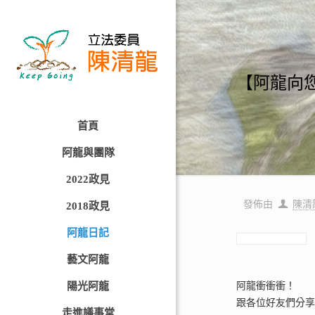
【阿龍向您報
首頁
阿龍與團隊
2022政見
發佈由
陳清
2018政見
阿龍日記
藝文阿龍
陽光阿龍
阿龍衝衝衝！
跟各位好友們分
走進議事堂