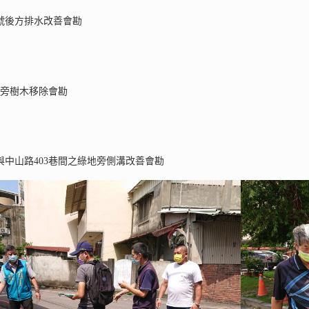
2號後方排水改善會勘
溝旁樹木移除會勘
巷與中山路403巷間之綠地旁側溝改善會勘