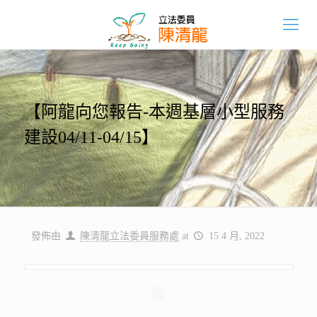
【阿龍向您報告-本週基層小型服務
建設04/11-04/15】
發佈由
陳清龍立法委員服務處
at
15 4 月, 2022