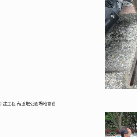
新建工程-葫蘆墩公園場地會勘