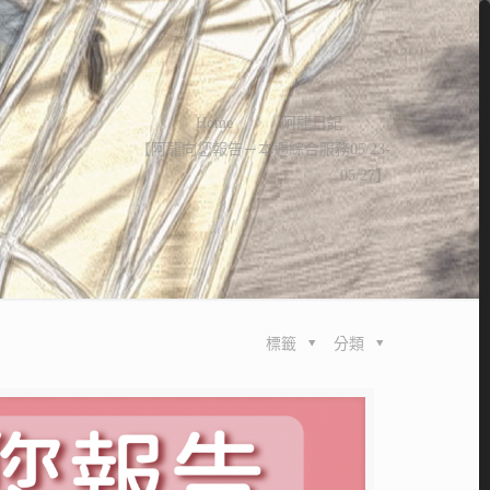
Home
阿龍日記
【阿龍向您報告－本週綜合服務05/23-
05/27】
標籤
分類