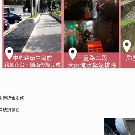
本週綜合服務
溝破損會勘