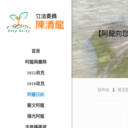
【阿龍向您報
首頁
阿龍與團隊
2022政見
2018政見
發佈由
陳清
阿龍日記
藝文阿龍
陽光阿龍
走進議事堂