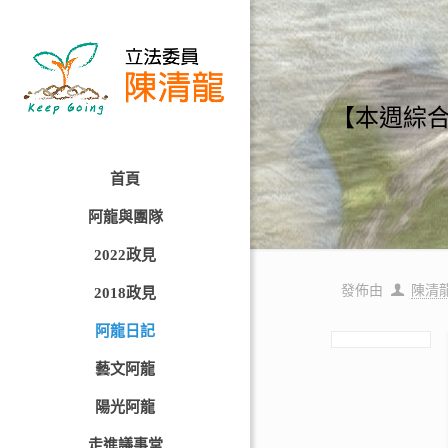
【本週綜合服務
首頁
阿龍與團隊
2022政見
發佈由
陳清
2018政見
阿龍日記
藝文阿龍
陽光阿龍
走進議事堂