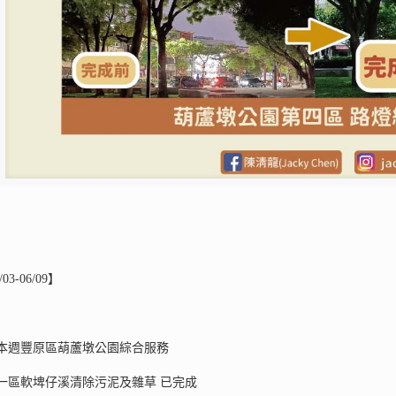
3-06/09】
本週豐原區葫蘆墩公園綜合服務
一區軟埤仔溪清除污泥及雜草 已完成