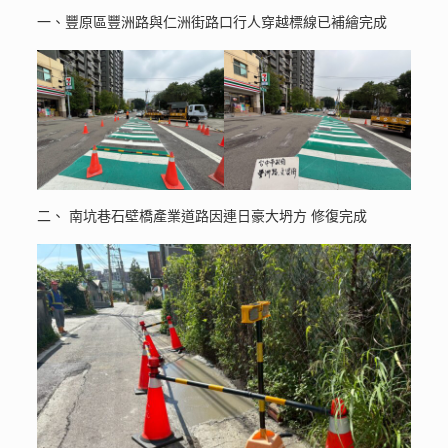
一、豐原區豐洲路與仁洲街路口行人穿越標線已補繪完成
二、 南坑巷石壁橋產業道路因連日豪大坍方 修復完成