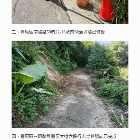
三、豐原區南陽路59巷22-13號前側溝塌陷已修復
四、豐原區三環路與豐原大道六段行人穿越號誌已完成