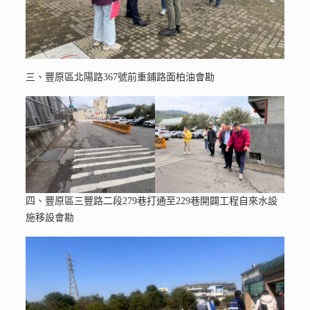
三、豐原區北陽路367號前重鋪路面柏油會勘
四、豐原區三豐路二段279巷打通至229巷開闢工程自來水設
施移設會勘