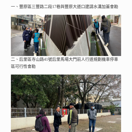
一、豐原區三豐路二段17巷與豐原大道口建請水溝加蓋會勘
二、后里區寺山路41號后里馬場大門前人行道規劃機車停車
區可行性會勘