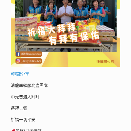
#阿龍分享
清龍率領服務處團隊
中元普渡大拜拜
祭拜亡靈
祈福一切平安!