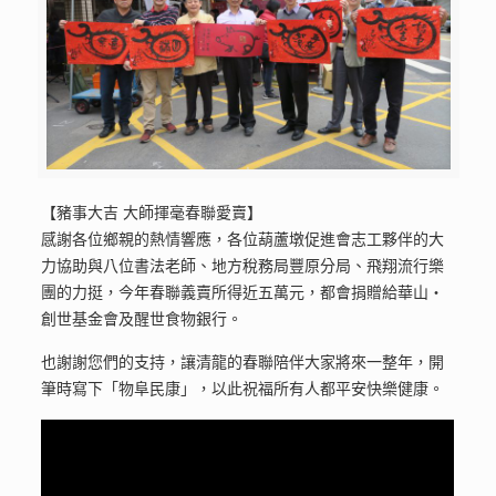
【豬事大吉 大師揮毫春聯愛賣】
感謝各位鄉親的熱情響應，各位葫蘆墩促進會志工夥伴的大
力協助與八位書法老師、地方稅務局豐原分局、飛翔流行樂
團的力挺，今年春聯義賣所得近五萬元，都會捐贈給華山‧
創世基金會及醒世食物銀行。
也謝謝您們的支持，讓清龍的春聯陪伴大家將來一整年，開
筆時寫下「物阜民康」，以此祝福所有人都平安快樂健康。