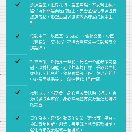
悠遊后里。世界花博、后里馬場、泰安舊山線、
貓仔坑休閒農業區的新生，完善並強化串連既有
旅遊景點，形塑后里以旅遊做為發展的意象主
軸。
低碳生活。以單車（i-bike）、電動公車、火車
（豐原站、栗林站）建構大豐原公共低碳智慧交
通路網。
社會照護。以托育一條龍、托老一條龍政策為基
礎，以雙托同屋、老少共學為目標，爭取公立托
嬰中心、托兒所、幼兒園增設（班）與公立托老
中心長照據點設立，創造世代共融空間。
福利扶助。弱勢者、身心障礙者扶助（補助）資
源的爭取與確保；身心障礙體育資源暨運動場館
的設置。
青年為本。建請推動青年創業（孵化器）平台，
協助青年創新、創業；善用既有就業服務機制，
强化青年就業服務平台機能。