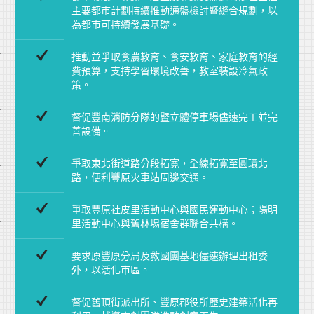
主要都巿計劃持續推動通盤檢討暨縫合規劃，以
為都市可持續發展基礎。
推動並爭取食農教育、食安教育、家庭教育的經
費預算，支持學習環境改善，教室裝設冷氣政
策。
督促豐南消防分隊的暨立體停車場儘速完工並完
善設備。
爭取東北街道路分段拓寛，全線拓寬至圓環北
路，便利豐原火車站周邊交通。
爭取豐原社皮里活動中心與國民運動中心；陽明
里活動中心與舊林埸宿舍群聯合共構。
要求原豐原分局及救國團基地儘速辦理出租委
外，以活化市區。
督促舊頂街派出所、豐原郡役所歷史建築活化再