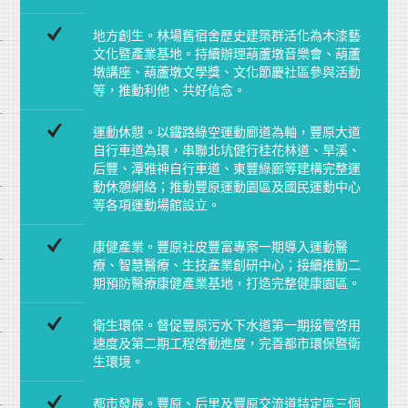
地方創生。林場舊宿舍歷史建築群活化為木漆藝
文化暨產業基地。持續辦理葫蘆墩音樂會、葫蘆
墩講座、葫蘆墩文學獎、文化節慶社區參與活動
等，推動利他、共好信念。
運動休憇。以鐵路綠空運動廊道為軸，豐原大道
自行車道為環，串聯北坑健行桂花林道、旱溪、
后豐、潭雅神自行車道、東豐綠廊等建構完整運
動休憩網絡；推動豐原運動園區及國民運動中心
等各項運動場館設立。
康健產業。豐原社皮豐富專案一期導入運動醫
療、智慧醫療、生技產業創研中心；接續推動二
期預防醫療康健產業基地，打造完整健康園區。
衛生環保。督促豐原污水下水道第一期接管啓用
速度及第二期工程啓動進度，完善都市環保暨衛
生環境。
都市發展。豐原、后里及豐原交流道特定區三個