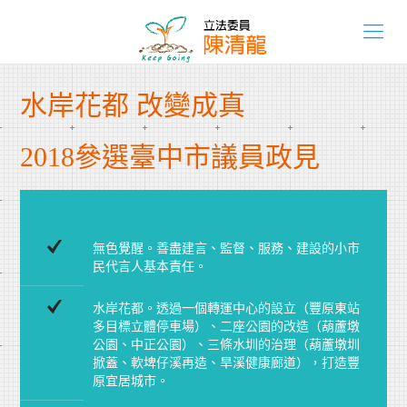
水岸花都 改變成真
2018參選臺中市議員政見
無色覺醒。善盡建言、監督、服務、建設的小市
民代言人基本責任。
水岸花都。透過一個轉運中心的設立（豐原東站
多目標立體停車場）、二座公園的改造（葫蘆墩
公園、中正公園）、三條水圳的治理（葫蘆墩圳
掀蓋、軟埤仔溪再造、旱溪健康廊道），打造豐
原宜居城市。