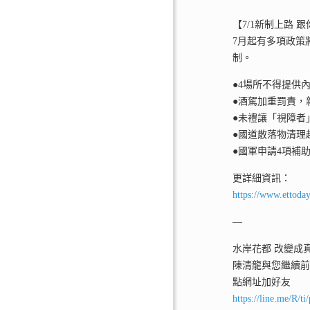
【7/1新制上路 
7月起有多項政策
制。
●4場所不得提供
●酒駕加重罰責，
●未禮讓「視障者」
●國道散落物清理超
●國軍申請4項補
更詳細資訊：
https://www.ettod
—
水岸花都 改變成
陳清龍與您繼續
點網址加好友
https://line.me/R/