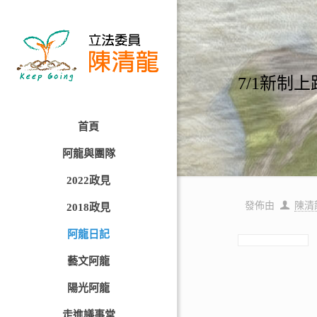
7/1新制
首頁
阿龍與團隊
2022政見
發佈由
陳清
2018政見
阿龍日記
藝文阿龍
陽光阿龍
走進議事堂