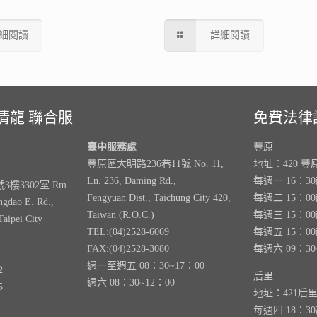
細閱讀
詳細閱讀
清龍 聯合服
免費法律
臺中服務處
豐原
豐原區大明路236巷11號 No. 11,
地址：420 豐
Ln. 236, Daming Rd.,
每週一 16：3
樓3302室 Rm.
Fengyuan Dist., Taichung City 420,
每週二 15：0
ngdao E. Rd.,
Taiwan (R.O.C.)
每週三 15：0
Taipei City
TEL:(04)2528-6069
每週五 15：0
FAX:(04)2528-3080
每週六 09：30
週一至週五 08：30~17：00
2
后里
週六 08：30~12：00
5
地址：421后
每週四 18：3