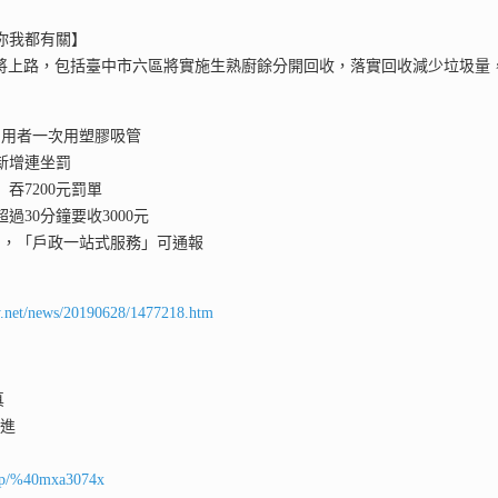
跟你我都有關】
將上路，包括臺中市六區將實施生熟廚餘分開回收，落實回收減少垃圾量
內用者一次用塑膠吸管
新增連坐罰
吞7200元罰單
過30分鐘要收3000元
助，「戶政一站式服務」可通報
ay.net/news/20190628/1477218.htm
真
前進
ti/p/%40mxa3074x