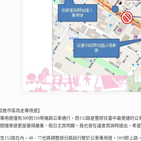
0/9起進市區改走專用道】
專用道僅有300到310等幾路公車通行，而152路是豐原往臺中最便捷
百間慢車道更是塞得嚴重，假日尤其明顯。我也曾在議會質詢時提出，希
含152路在內，48、77也將調整部分路段行駛於公車專用道。10/9即