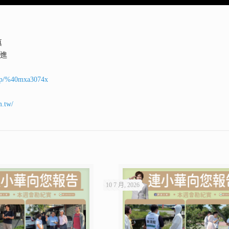
真
前進
ti/p/%40mxa3074x
m.tw/
10 7 月, 2026