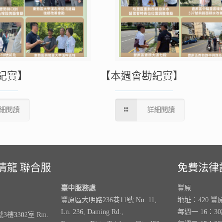
紀實】
【本週會勘紀實】
細閱讀
詳細閱讀
清龍 聯合服
免費法律
臺中服務處
豐原
豐原區大明路236巷11號 No. 11,
地址：420 豐
Ln. 236, Daming Rd.,
每週一 16：3
樓3302室 Rm.