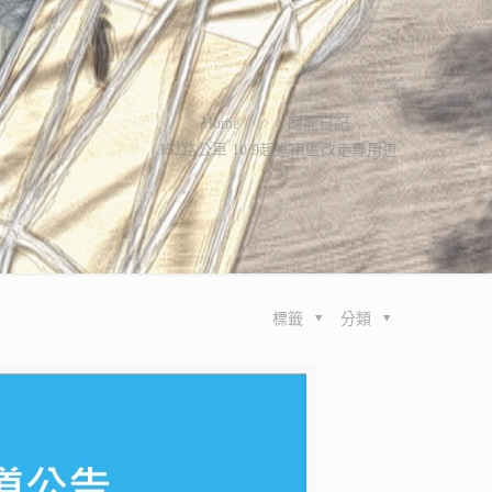
Home
阿龍日記
152路公車 10/9起進市區改走專用道
標籤
分類