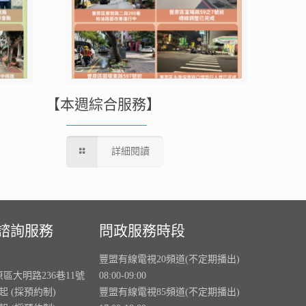
【本週綜合服務】
詳細閱讀
諮詢服務
問政服務時段
豐盟有線電視20頻道(不定期播出)
原區大明路236巷11號
08:00-09:00
0起 (採預約制)
豐盟有線電視85頻道(不定期播出)