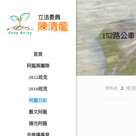
152路公
首頁
阿龍與團隊
2022政見
發佈由
陳清
2018政見
阿龍日記
藝文阿龍
陽光阿龍
走進議事堂