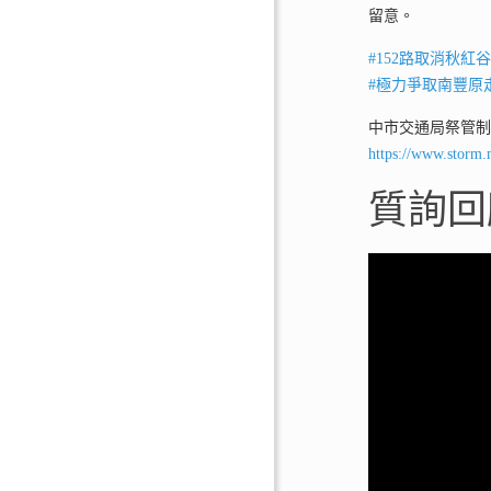
留意。
#
152路取消秋紅
#
極力爭取南豐原
中市交通局祭管
https://www.storm.
質詢回