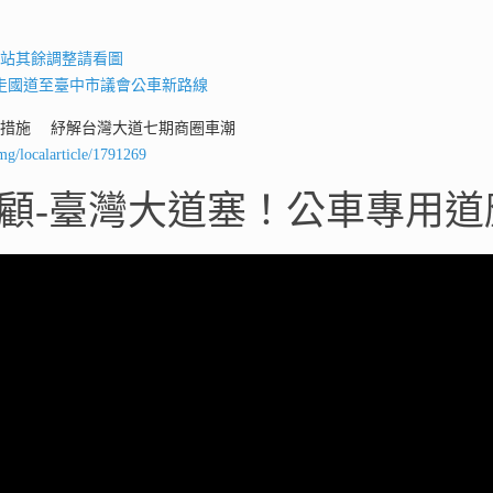
谷站其餘調整請看圖
走國道至臺中市議會公車新路線
制措施 紓解台灣大道七期商圈車潮
mg/localarticle/1791269
顧-臺灣大道塞！公車專用道