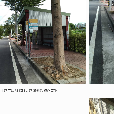
圓環北路二段314巷1弄路邊側溝施作完畢