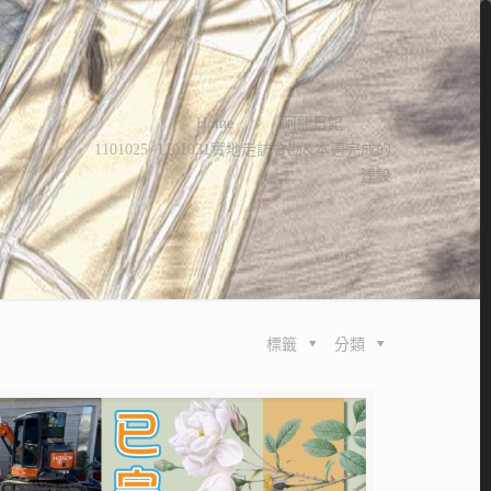
Home
阿龍日記
1101025~1101031實地走訪會勘&本週完成的
建設
標籤
分類