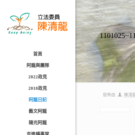
110102
首頁
阿龍與團隊
2022政見
2018政見
發佈由
陳清
阿龍日記
藝文阿龍
陽光阿龍
走進議事堂