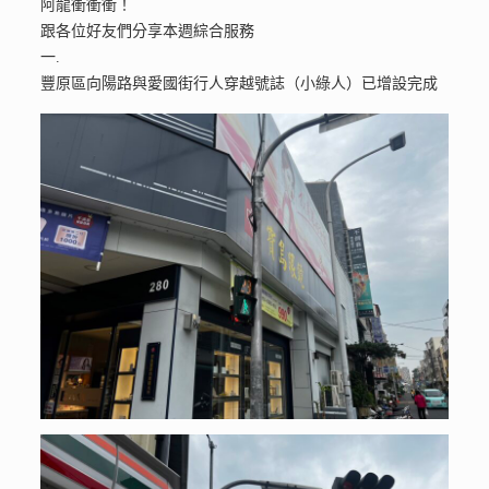
阿龍衝衝衝！
跟各位好友們分享本週綜合服務
一.
豐原區向陽路與愛國街行人穿越號誌（小綠人）已增設完成