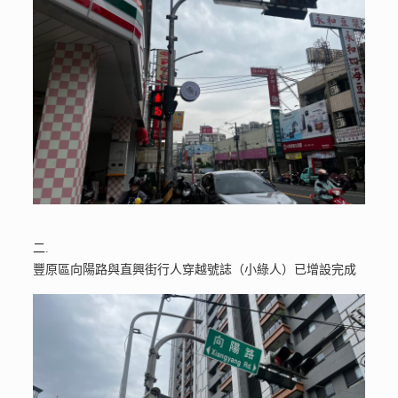
二.
豐原區向陽路與直興街行人穿越號誌（小綠人）已增設完成