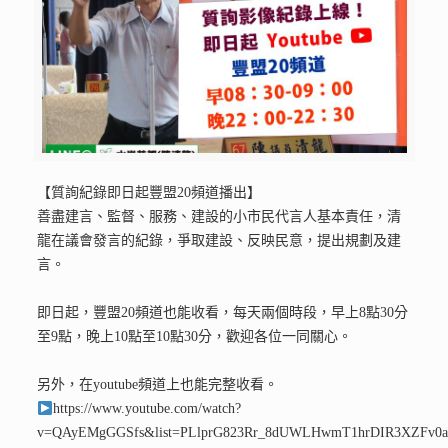
【質詢紀錄即日起豐盟20頻道播出】
善盡建言、監督、服務、建設的小市民代言人基本責任，清
龍在議會發言的紀錄，爭取建設、反映民意，提出規劃及建
言。
即日起，豐盟20頻道也能收看，每天兩個時段，早上8點30分
至9點，晚上10點至10點30分，歡迎各位一同關心。
另外，在youtube頻道上也能完整收看。
https://www.youtube.com/watch?
v=QAyEMgGGSfs&list=PLlprG823Rr_8dUWLHwmT1hrDIR3XZFv0