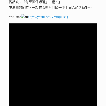
俗話說：「冬至圓仔呷落加一歲。」
吃湯圓的同時，一起來看影片回顧一下上周六的活動吧～
YouTube
https://youtu.be/kVVfnjzlTeQ