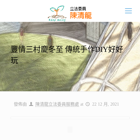
豐情三村慶冬至 傳統手作DIY好好
玩
發佈由
陳清龍立法委員服務處
at
22 12 月, 2021