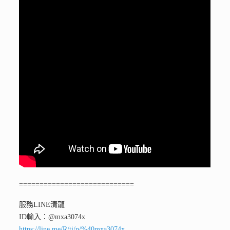
============================
服務LINE清龍
ID輸入：@mxa3074x
https://line.me/R/ti/p/%40mxa3074x