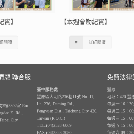
紀實】
【本週會勘紀實】
細閱讀
詳細閱讀
清龍 聯合服
免費法律
臺中服務處
豐原
豐原區大明路236巷11號 No. 11,
地址：420 豐
Ln. 236, Daming Rd.,
每週一 16：3
樓3302室 Rm.
Fengyuan Dist., Taichung City 420,
每週二 15：0
ngdao E. Rd.,
Taiwan (R.O.C.)
每週三 15：0
Taipei City
TEL:(04)2528-6069
每週五 15：0
FAX:(04)2528-3080
每週六 09：30