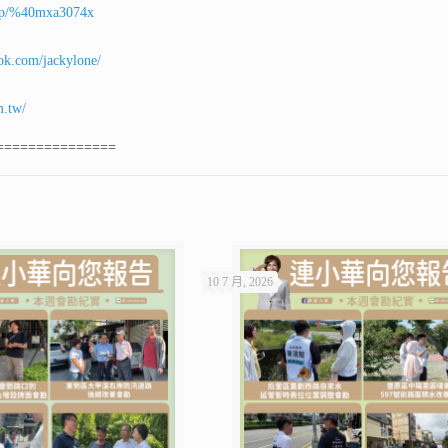
ti/p/%40mxa3074x
ok.com/jackylone/
m.tw/
===============
10 7 月, 2026