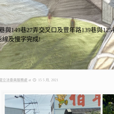
9巷與149巷27弄交叉口及豐年路139巷與12
速線及慢字完成!
龍立法委員服務處
at
15 5 月, 2021