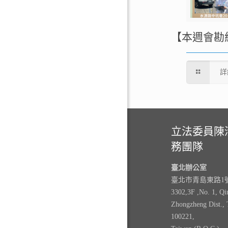
【本週會勘
詳
立法委員陳
務團隊
臺北辦公室
臺北市青島東路1號3
3302,3F ,No. 1, Qi
Zhongzheng Dist., 
100221,