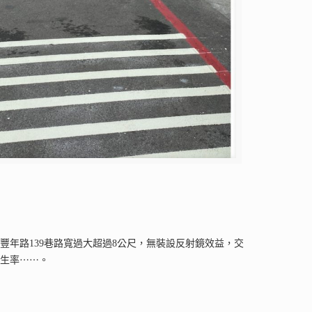
，因豐年路139巷路寬過大超過8公尺，無裝設反射鏡效益，交
發生率⋯⋯。