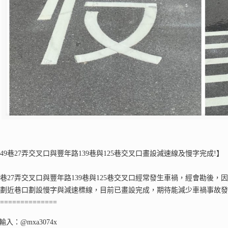
149巷27弄交叉口與豐年路139巷與125巷交叉口畫設減速線及慢字完成!】
49巷27弄交叉口與豐年路139巷與125巷交叉口經常發生車禍，經會勘後
規劃近巷口劃設慢字與減速標線，目前已畫設完成，期待能減少車禍事故
===============
D輸入：@mxa3074x