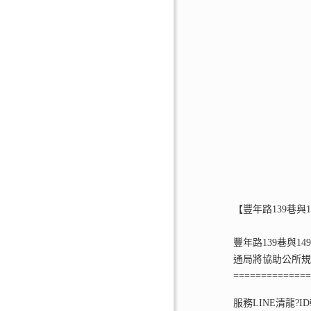
【豐年路139巷與
豐年路139巷與1
通局將協助公所
=============
服務LINE清龍
?I