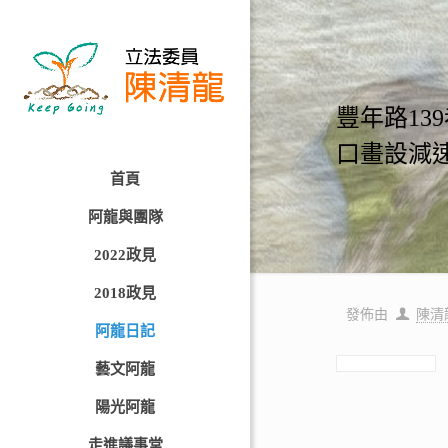
豐年路13
口畫設減
首頁
阿龍與團隊
2022政見
2018政見
發佈由
陳清
阿龍日記
藝文阿龍
陽光阿龍
走進議事堂