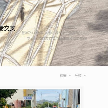
5巷交叉
Home
阿龍日記
豐年路139巷與149巷27弄交叉口及豐年路139
巷與125巷交叉口畫設減速線及慢字完成!
標籤
分類