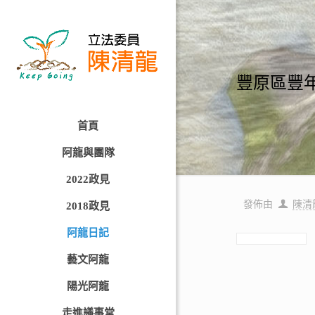
豐原區豐年
首頁
阿龍與團隊
2022政見
發佈由
陳清
2018政見
阿龍日記
藝文阿龍
陽光阿龍
走進議事堂