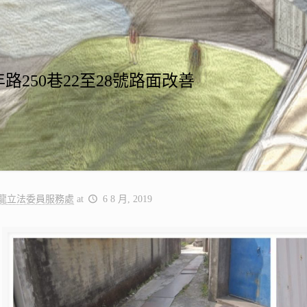
路250巷22至28號路面改善
龍立法委員服務處
at
6 8 月, 2019