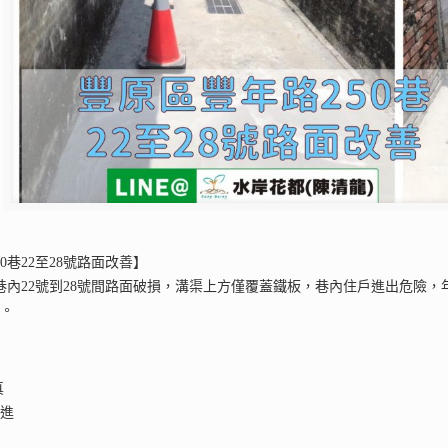
0巷22至28號路面改善】
0巷內22號到28號間路面破損，溝渠上方僅覆蓋鐵板，巷內住戶進出危險
全。
真
前進