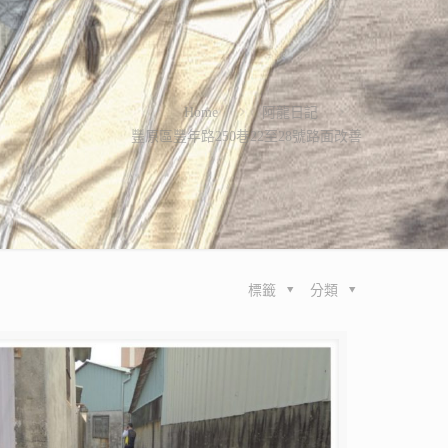
Home
阿龍日記
豐原區豐年路250巷22至28號路面改善
標籤
分類