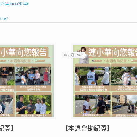
ti/p/%40mxa3074x
m.tw/
10 7 月, 2026
紀實】
【本週會勘紀實】