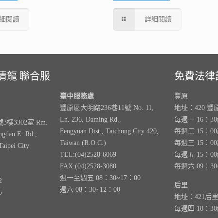
細閱讀
詳細閱讀
清龍 聯合服
免費法律
臺中服務處
豐原
豐原區大明路236巷11號 No. 11,
地址：420 豐
Ln. 236, Daming Rd.,
每週一 16：3
樓3302室 Rm.
Fengyuan Dist., Taichung City 420,
每週二 15：0
ngdao E. Rd.,
Taiwan (R.O.C.)
每週三 15：0
Taipei City
TEL:(04)2528-6069
每週五 15：0
FAX:(04)2528-3080
每週六 09：30
週一至週五 08：30~17：00
2
后里
週六 08：30~12：00
5
地址：421后
每週四 18：3