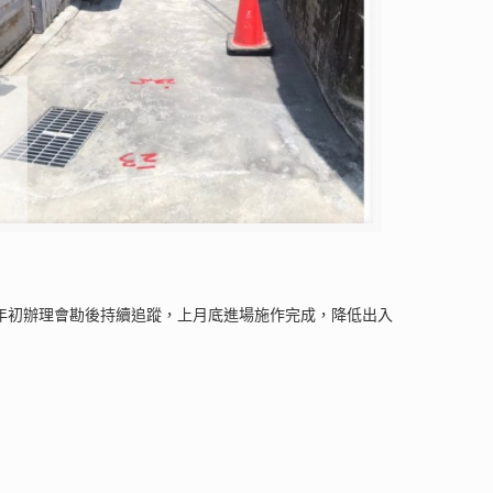
，年初辦理會勘後持續追蹤，上月底進場施作完成，降低出入