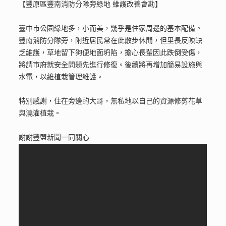
【豐原區豐南消防分隊旁綠地 維護改善會勘】
臺中市公園綠地多，小而美，幾乎是住家周邊的基本配備。
豐南消防分隊旁，附近居民常在此散步休閒，但里長反映缺
乏維護，草地留下狗便地面坍陷，擔心長輩因此跌倒受傷，
將請市府就安全問題先進行修復。後續將再增加簡易設施與
水電，以維植栽管理維護。
特別感謝，住在旁邊的大哥，無私地以自己的資源修剪花草
與澆灌植栽。
謝謝豐盟新聞一同關心