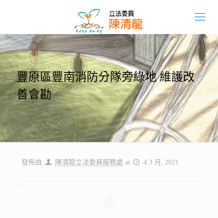
豐原區豐南消防分隊旁綠地 維護改
善會勘
發佈由
陳清龍立法委員服務處
at
4 3 月, 2021