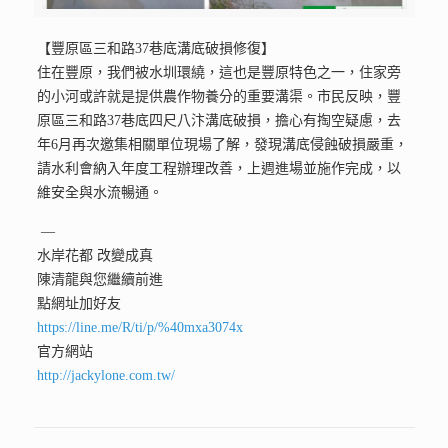
【豐原區三和路37巷底溝底破損修復】
住在豐原，我們被水圳環繞，這也是豐原特色之一，住家旁
的小河或許就是提供農作物養分的重要溝渠。市民反映，豐
原區三和路37巷底四尺八汴溝底破損，擔心有掏空疑慮，去
年6月再次邀集相關單位現場了解，發現溝底侵蝕破損嚴重，
請水利會納入年度工程辦理改善，上週進場並施作完成，以
維安全與水流暢通。
—
水岸花都 改變成真
陳清龍與您繼續前進
點網址加好友
https://line.me/R/ti/p/%40mxa3074x
官方網站
http://jackylone.com.tw/