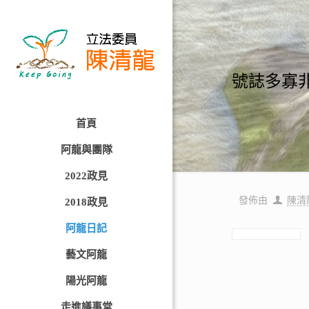
號誌多寡
首頁
阿龍與團隊
2022政見
發佈由
陳清
2018政見
阿龍日記
藝文阿龍
陽光阿龍
走進議事堂