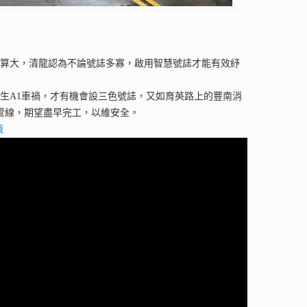
也算大，清龍認為不論號誌多寡，啟用智慧號誌才能有效紓
生A1車禍，才有機會設三色號誌，又如育英路上的豐南消
調管線，期望盡早完工，以維安全。
哦