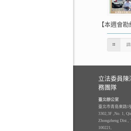
【本週會勘
詳
立法委員陳
務團隊
臺北辦公室
臺北市青島東路1號3
3302,3F ,No. 1, Qi
Zhongzheng Dist., 
100221,