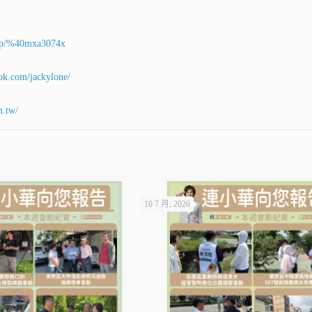
ti/p/%40mxa3074x
ok.com/jackylone/
m.tw/
10 7 月, 2026