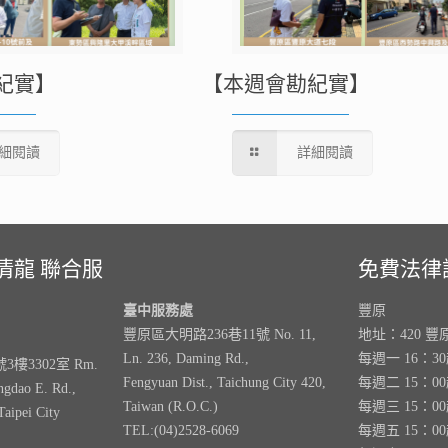
紀實】
【本週會勘紀實】
細閱讀
詳細閱讀
清龍 聯合服
免費法律
臺中服務處
豐原
豐原區大明路236巷11號 No. 11,
地址：420 豐
Ln. 236, Daming Rd.,
每週一 16：3
樓3302室 Rm.
Fengyuan Dist., Taichung City 420,
每週二 15：0
ngdao E. Rd.,
Taiwan (R.O.C.)
每週三 15：0
Taipei City
TEL:(04)2528-6069
每週五 15：0