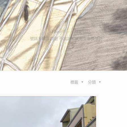
Home
阿龍日記
號誌多寡非問題 不該讓民眾用生命換號誌
標籤
分類