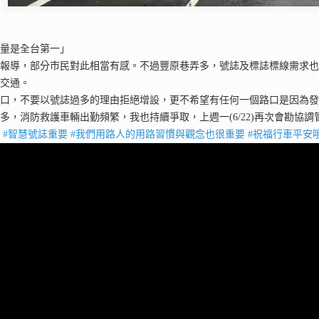
數量是全台第一」
的報導，部分市民對此相當有感。不過豐原巷弄多，號誌及標誌標線需求
體交通。
口，不要以號誌過多的理由拒絕增設，更不希望有任何一個路口是因為發
多，消防救護車輛出勤頻繁，我也持續爭取，上週一(6/22)再次會勘協
說
#智慧號誌重要
#我們用路人的用路習慣與觀念也很重要
#祝福行車平安