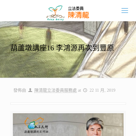
葫蘆墩講座16 李鴻源再次到豐原
發佈由
陳清龍立法委員服務處
at
22 11 月, 2019