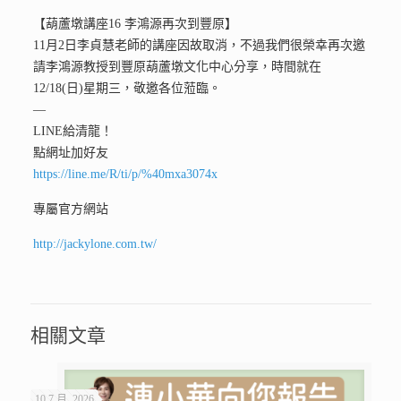
【葫蘆墩講座16 李鴻源再次到豐原】
11月2日李貞慧老師的講座因故取消，不過我們很榮幸再次邀
請李鴻源教授到豐原葫蘆墩文化中心分享，時間就在
12/18(日)星期三，敬邀各位蒞臨。
—
LINE給清龍！
點網址加好友
https://line.me/R/ti/p/%40mxa3074x
專屬官方網站
http://jackylone.com.tw/
相關文章
10 7 月, 2026