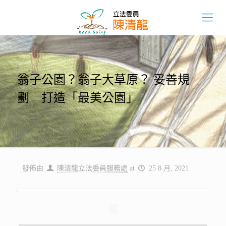
翁子公園？翁子大草原？ 妥善規
劃 打造「最美公園」
發佈由
陳清龍立法委員服務處
at
25 8 月, 2021