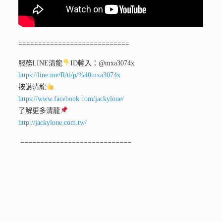
============================
服務LINE清龍
ID輸入：@mxa3074x
https://line.me/R/ti/p/%40mxa3074x
按讚清龍
https://www.facebook.com/jackylone/
了解更多清龍
http://jackylone.com.tw/
============================