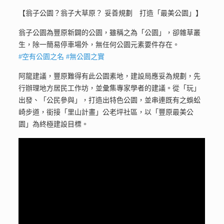
【翁子公園？翁子大草原？ 妥善規劃 打造「最美公園」】
翁子公園為豐原新闢的公園，雖稱之為「公園」，卻雜草叢
生，除一簡易停車場外，無任何公園元素要件存在。
#空有公園之名
#無公園之實
阿龍建議，豐原難得有此公園素地，建設局應妥為規劃，先
行辦理地方居民工作坊，並彙集專家學者的建議。從「玩」
出發、「公民參與」，打造出特色公園，並串連既有之蜈蚣
崎步道，銜接「里山計畫」公老坪社區，以「豐原最美公
園」為終極建設目標。