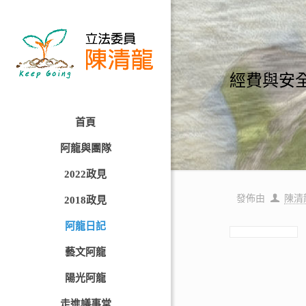
經費與安
首頁
阿龍與團隊
2022政見
發佈由
陳清
2018政見
阿龍日記
藝文阿龍
陽光阿龍
走進議事堂