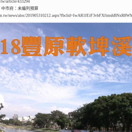
g.tw/article/433294
 中市府：未編列預算
.com.tw/news/aloc/201905310212.aspx?fbclid=IwAR1fEiF3vbFXfimshBN