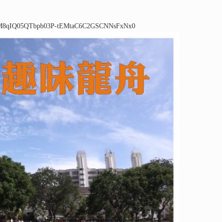
xR8WM8qIQ05QTbpb03P-tEMtaC6C2GSCNNsFxNx0