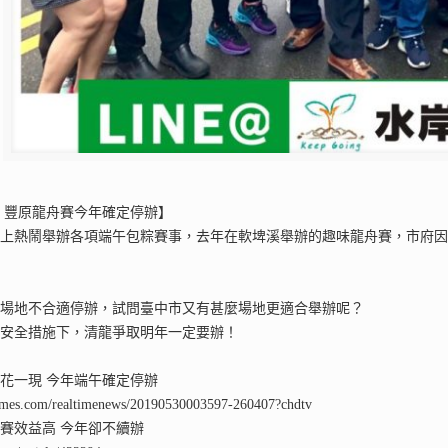
 豐原龍舟賽今年確定停辦】
方上熱鬧舉辦各項端午包粽賽事，去年在軟埤溪舉辦的趣味龍舟賽，市府
及場地不合適停辦，試問臺中市又有甚麼場地更適合舉辦呢？
與安全措施下，清龍爭取明年一定要辦！
花一現 今年端午確定停辦
times.com/realtimenews/20190530003597-260407?chdtv
賽效益高 今年卻不續辦