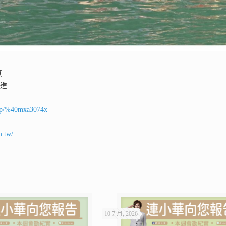
真
前進
ti/p/%40mxa3074x
m.tw/
10 7 月, 2026