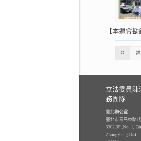
【本週會勘
詳
立法委員陳
務團隊
臺北辦公室
臺北市青島東路1號3
3302,3F ,No. 1, Qi
Zhongzheng Dist., 