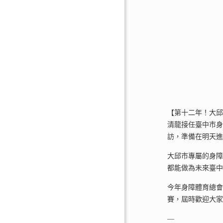
【第十二年！大邱B
清龍接任臺中市身
訪，準備在明天
大邱市專屬的身障
都能做為未來臺
今年身障體育總會
賽，屆時歡迎大
—