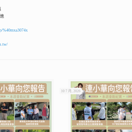
真
前進
ti/p/%40mxa3074x
m.tw/
10 7 月, 2026