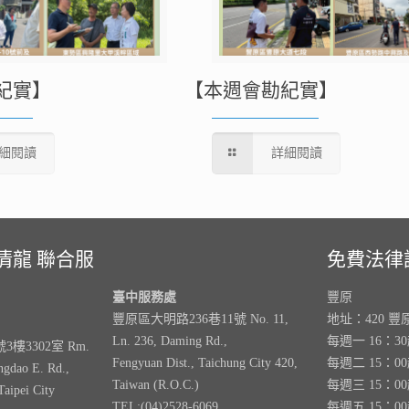
紀實】
【本週會勘紀實】
細閱讀
詳細閱讀
清龍 聯合服
免費法律
臺中服務處
豐原
豐原區大明路236巷11號 No. 11,
地址：420 豐
Ln. 236, Daming Rd.,
每週一 16：3
樓3302室 Rm.
Fengyuan Dist., Taichung City 420,
每週二 15：0
ngdao E. Rd.,
Taiwan (R.O.C.)
每週三 15：0
Taipei City
TEL:(04)2528-6069
每週五 15：0