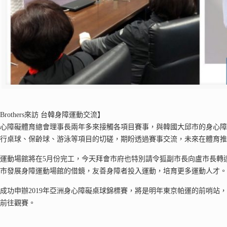
rothers來訪 台韓身障運動交流】
心障礙體育總會理事長兩年多來接觸各項目賽事，與韓國大邱市的身心障
進行桌球、保齡球、游泳等項目的切磋，期盼透過賽事交流，未來在體育
運動場館將在5月份完工，今天拜會市府也特別請令狐副市長向盧市長轉
中市發展身障運動場館的借鏡，友善身障者投入運動，培育更多運動人才
成功申辦2019年亞洲身心障礙桌球錦標賽，將是明年東京帕運的前哨站，
家前往觀賽。