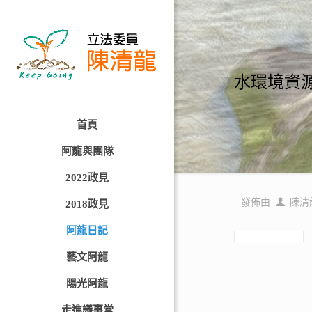
水環境資
首頁
阿龍與團隊
2022政見
發佈由
陳清
2018政見
阿龍日記
藝文阿龍
陽光阿龍
走進議事堂