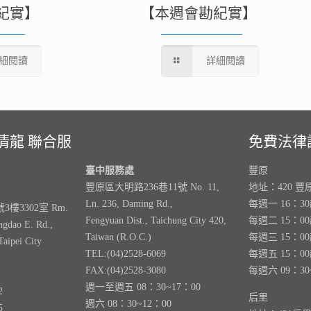
紀實】
【本週會勘紀實】
細閱讀
詳細閱讀
清龍 聯合服
免費法律
臺中服務處
豐原
豐原區大明路236巷11號 No. 11,
地址：420 豐
Ln. 236, Daming Rd.,
每週一 16：3
樓3302室 Rm.
Fengyuan Dist., Taichung City 420,
每週二 15：0
ngdao E. Rd.,
Taiwan (R.O.C.)
每週三 15：0
Taipei City
TEL:(04)2528-6069
每週五 15：0
FAX:(04)2528-3080
每週六 09：30
週一至週五 08：30~17：00
2
后里
週六 08：30~12：00
5