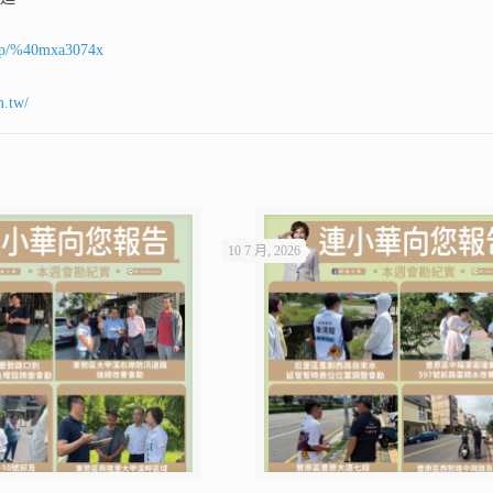
ti/p/%40mxa3074x
m.tw/
10 7 月, 2026