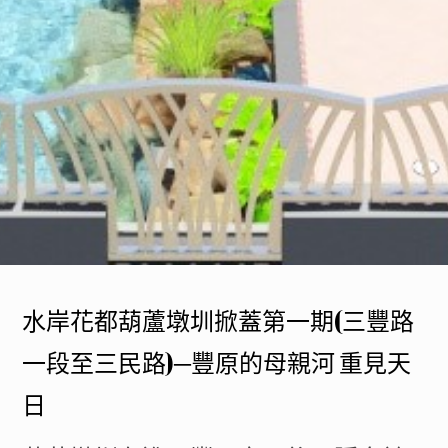
水岸花都葫蘆墩圳掀蓋第一期(三豐路
一段至三民路)─豐原的母親河 重見天
日