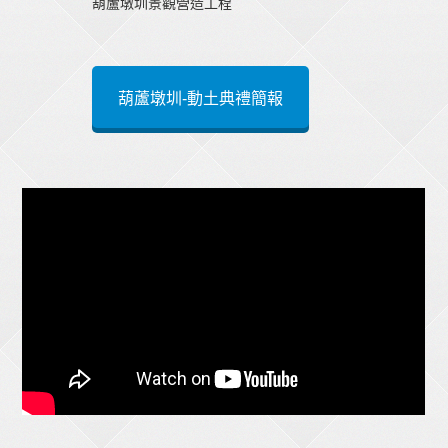
葫蘆墩圳景觀營造工程
葫蘆墩圳-動土典禮簡報