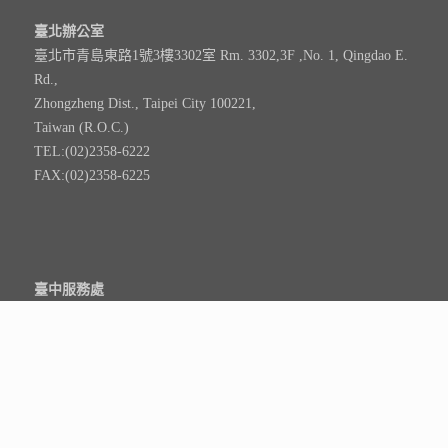
臺北辦公室
臺北市青島東路1號3樓3302室 Rm. 3302,3F ,No. 1, Qingdao E.
Rd.,
Zhongzheng Dist., Taipei City 100221,
Taiwan (R.O.C.)
TEL:(02)2358-6222
FAX:(02)2358-6225
臺中服務處
豐原區大明路236巷11號 No. 11, Ln. 236, Daming Rd.,
Fengyuan Dist., Taichung City 420,
Taiwan (R.O.C.)
TEL:(04)2528-6069
FAX:(04)2528-3080
週一至週五 08：30~17：00