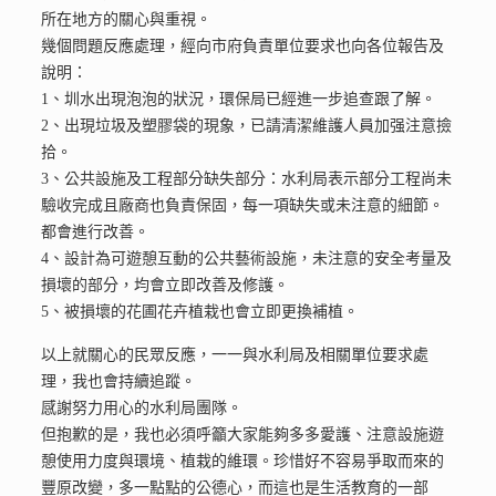
所在地方的關心與重視。
幾個問題反應處理，經向市府負責單位要求也向各位報告及
說明：
1、圳水出現泡泡的狀況，環保局已經進一步追查跟了解。
2、出現垃圾及塑膠袋的現象，已請清潔維護人員加强注意撿
拾。
3、公共設施及工程部分缺失部分：水利局表示部分工程尚未
驗收完成且廠商也負責保固，每一項缺失或未注意的細節。
都會進行改善。
4、設計為可遊憩互動的公共藝術設施，未注意的安全考量及
損壞的部分，均會立即改善及修護。
5、被損壞的花圃花卉植栽也會立即更換補植。
以上就關心的民眾反應，一一與水利局及相關單位要求處
理，我也會持續追蹤。
感謝努力用心的水利局團隊。
但抱歉的是，我也必須呼籲大家能夠多多愛護、注意設施遊
憩使用力度與環境、植栽的維環。珍惜好不容易爭取而來的
豐原改變，多一點點的公德心，而這也是生活教育的一部