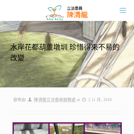
水岸花都葫蘆墩圳 珍惜得來不易的
改變
發佈由
陳清龍立法委員服務處
at
2 11 月, 2018