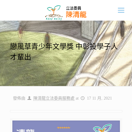
戀風草青少年文學獎 中彰投學子人
才輩出
發佈由
陳清龍立法委員服務處
at
17 11 月, 2021