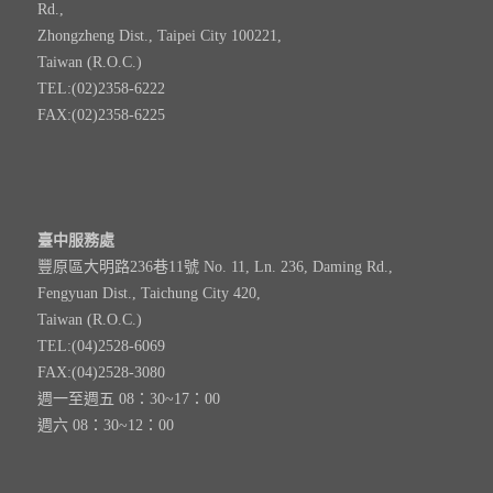
Rd.,
Zhongzheng Dist., Taipei City 100221,
Taiwan (R.O.C.)
TEL:(02)2358-6222
FAX:(02)2358-6225
臺中服務處
豐原區大明路236巷11號 No. 11, Ln. 236, Daming Rd.,
Fengyuan Dist., Taichung City 420,
Taiwan (R.O.C.)
TEL:(04)2528-6069
FAX:(04)2528-3080
週一至週五 08：30~17：00
週六 08：30~12：00