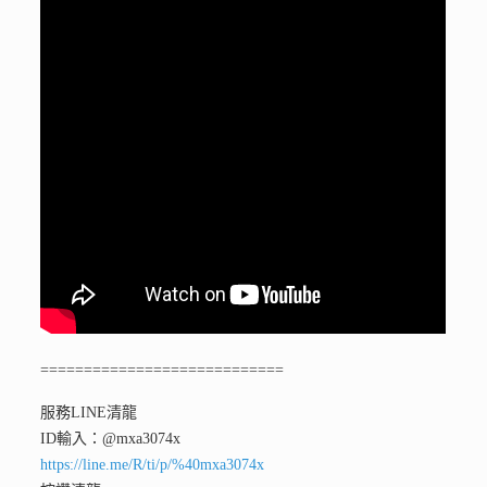
============================
服務LINE清龍
ID輸入：@mxa3074x
https://line.me/R/ti/p/%40mxa3074x