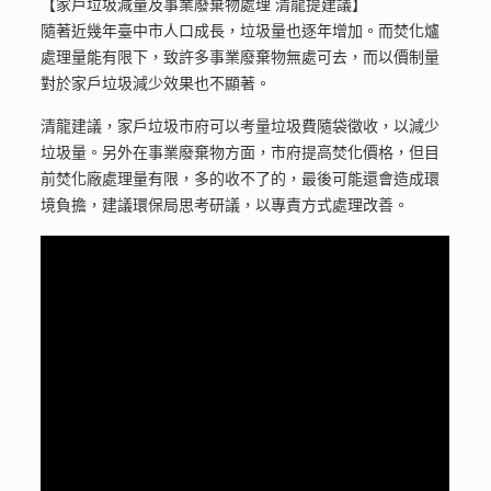
【家戶垃圾減量及事業廢棄物處理 清龍提建議】
隨著近幾年臺中市人口成長，垃圾量也逐年增加。而焚化爐
處理量能有限下，致許多事業廢棄物無處可去，而以價制量
對於家戶垃圾減少效果也不顯著。
清龍建議，家戶垃圾市府可以考量垃圾費隨袋徵收，以減少
垃圾量。另外在事業廢棄物方面，市府提高焚化價格，但目
前焚化廠處理量有限，多的收不了的，最後可能還會造成環
境負擔，建議環保局思考研議，以專責方式處理改善。