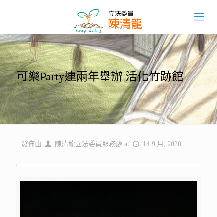
可樂Party連兩年舉辦 活化竹跡館
發佈由
陳清龍立法委員服務處
at
14 9 月, 2020