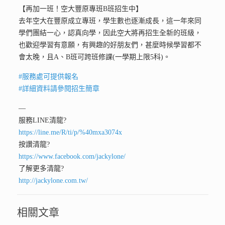
【再加一班！空大豐原專班B班招生中】
去年空大在豐原成立專班，學生數也逐漸成長，這一年來同
學們團結一心，認真向學，因此空大將再招生全新的班級，
也歡迎學習有意願，有興趣的好朋友們，甚麼時候學習都不
會太晚，且A、B班可跨班修課(一學期上限5科)。
#
服務處可提供報名
#
詳細資料請參閱招生簡章
—
服務LINE清龍
?
https://line.me/R/ti/p/%40mxa3074x
按讚清龍
?
https://www.facebook.com/jackylone/
了解更多清龍
?
http://jackylone.com.tw/
相關文章