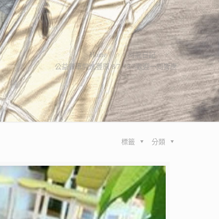
Home
阿龍日記
公益餐車開進豐原 8/7、8/8歡迎一同響應
標籤
分類