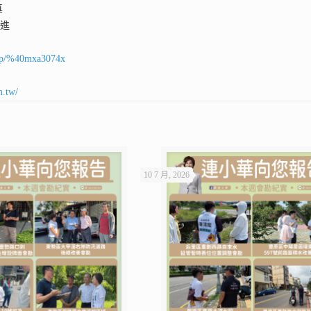
真
前進
ti/p/%40mxa3074x
m.tw/
10 7 月, 2026