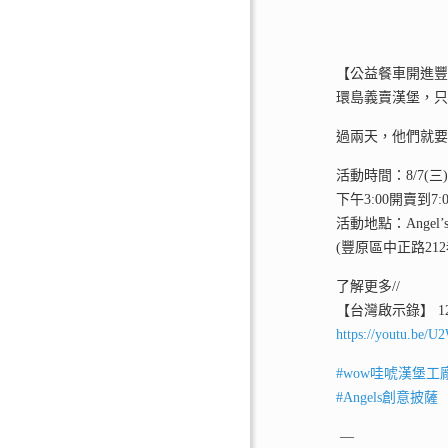
【公益餐車開進豐原
環島義賣漢堡，
過兩天，他們就要
活動時間：8/7(三)
下午3:00開賣到7:
活動地點：Angel
(豐原區中正路212
了解更多//
【台灣啟示錄】 1
https://youtu.be/
#
wow哇唬漢堡工
#
Angels創意披薩
—