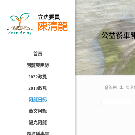
公益餐車開
首頁
阿龍與團隊
2022政見
發佈由
陳清
2018政見
阿龍日記
藝文阿龍
陽光阿龍
走進議事堂