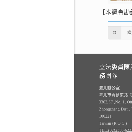
【本週會勘
詳
立法委員陳
務團隊
臺北辦公室
臺北市青島東路1號3
3302,3F ,No. 1, Qi
Zhongzheng Dist., 
100221,
Taiwan (R.O.C.)
TEL:(02)2358-622