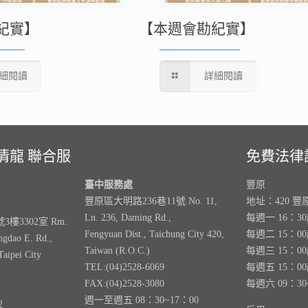
紀實】
【本週會勘紀實】
細閱讀
詳細閱讀
清龍 聯合服
免費法律
臺中服務處
豐原
豐原區大明路236巷11號 No. 11,
地址：420 豐
Ln. 236, Daming Rd.,
每週一 16：3
樓3302室 Rm.
Fengyuan Dist., Taichung City 420,
每週二 15：0
ngdao E. Rd.,
Taiwan (R.O.C.)
每週三 15：0
Taipei City
TEL:(04)2528-6069
每週五 15：0
FAX:(04)2528-3080
每週六 09：30
週一至週五 08：30~17：00
2