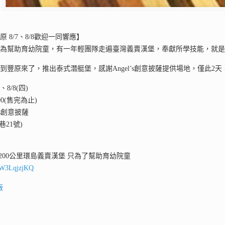
 8/7、8/8歡迎一同響應】
只為幫助育幼院童，有一年輕團隊走遍臺灣義賣漢堡，奉獻所學技能，就
到豐原來了，推出泰式潛艇堡，感謝Angel’s創意披薩提供場地，僅此2
、8/8(四)
00(售完為止)
’s創意披薩
巷21號)
200公里環島義賣漢堡 只為了幫助育幼院童
U2W3LqjzjKQ
廠