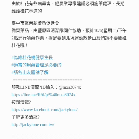
由於桂花有些病蟲害，經農業專家建議必須施藥處理，長期
維護桂花林道的
臺中市繁榮葫蘆墩促進會
備齊藥品，由豐原區清潔隊同仁協助，預計10/6(星期二)下午
2點進行噴藥作業，提醒要到北坑運動散步山友們請不要觸碰
桂花哦！
#為維桂花樹健康生長
#適當的用藥管理是必要的
#請各山友體諒了解
============================
服務LINE清龍
?ID輸入：@mxa3074x
https://line.me/R/ti/p/%40mxa3074x
按讚清龍
?
https://www.facebook.com/jackylone/
了解更多清龍
?
http://jackylone.com.tw/
============================