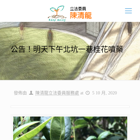
公告！明天下午北坑一巷桂花噴藥
發佈由
陳清龍立法委員服務處
at
5 10 月, 2020