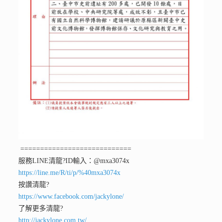
============================
服務LINE清龍
?ID輸入：@mxa3074x
https://line.me/R/ti/p/%40mxa3074x
按讚清龍
?
https://www.facebook.com/jackylone/
了解更多清龍
?
http://jackylone.com.tw/