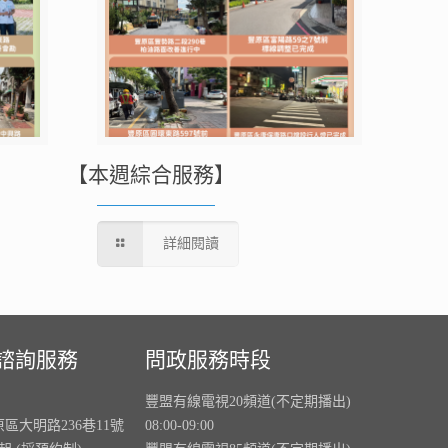
【本週綜合服務】
詳細閱讀
諮詢服務
問政服務時段
豐盟有線電視20頻道(不定期播出)
原區大明路236巷11號
08:00-09:00