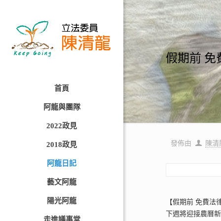
假期前 免
首頁
阿龍與團隊
2022政見
發佈由
陳清
2018政見
阿龍日記
藝文阿龍
陽光阿龍
【假期前 免費法
下週將迎接農曆
走進議事堂