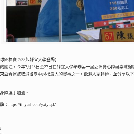
錦標賽 7/23起靜宜大學登場】
的關注，今年7月23日至27日在靜宜大學舉辦第一屆亞洲身心障礙桌球錦標
繼東亞青運被取消後臺中規模最大的賽事之一，歡迎大家轉傳，並分享以
、身障選手加油。
s://tinyurl.com/yxtytqd7
真