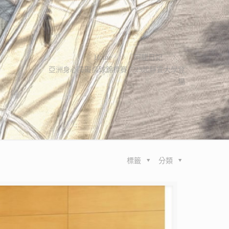
Home
阿龍日記
亞洲身心障礙桌球錦標賽 7/23起靜宜大學登
場
標籤
分類