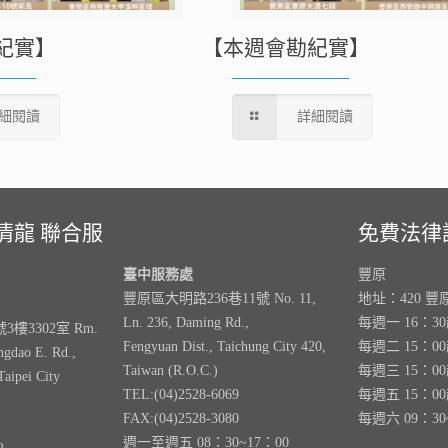
紀實】
【本週會勘紀實】
細閱讀
詳細閱讀
清龍 聯合服
免費法律
臺中服務處
豐原
豐原區大明路236巷11號 No. 11,
地址：420 豐
Ln. 236, Daming Rd.,
每週一 16：3
樓3302室 Rm.
Fengyuan Dist., Taichung City 420,
每週二 15：0
ngdao E. Rd.,
Taiwan (R.O.C.)
每週三 15：0
Taipei City
TEL:(04)2528-6069
每週五 15：0
FAX:(04)2528-3080
每週六 09：30
週一至週五 08：30~17：00