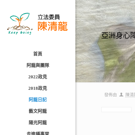
亞洲身心障
首頁
阿龍與團隊
2022政見
2018政見
發佈由
陳清
阿龍日記
藝文阿龍
陽光阿龍
走進議事堂