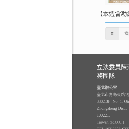
【本週會勘
詳
立法委員陳
務團隊
臺北辦公室
臺北市青島東路1號3
3302,3F ,No. 1, Qi
Zhongzheng Dist., 
100221,
Taiwan (R.O.C.)