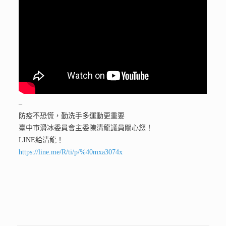
–
防疫不恐慌，勤洗手多運動更重要
臺中市滑冰委員會主委陳清龍議員關心您！
LINE給清龍！
https://line.me/R/ti/p/%40mxa3074x