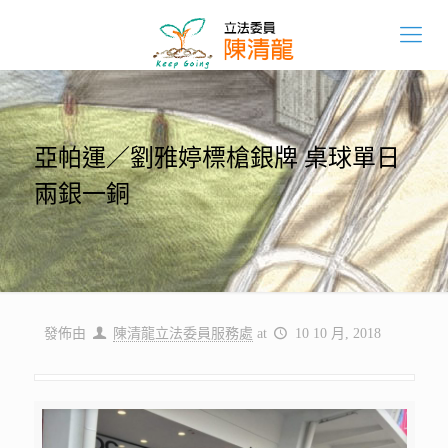
亞帕運／劉雅婷標槍銀牌 桌球單日
兩銀一銅
發佈由
陳清龍立法委員服務處
at
10 10 月, 2018