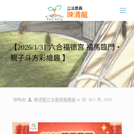
【2026/1/31 六合福德宫 福馬臨門・
親子斗方彩繪趣 】
發佈由
陳清龍立法委員服務處
at
30 1 月, 2026