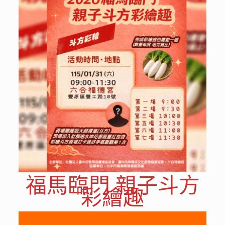
福馬臨門 親子斗方
彩繪趣