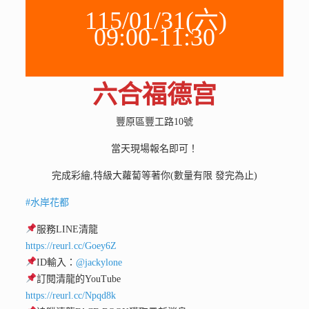
115/01/31(六)
09:00-11:30
六合福德宫
豐原區豐工路10號
當天現場報名即可！
完成彩繪,特級大蘿蔔等著你(數量有限 發完為止)
#水岸花都
服務LINE清龍
https://reurl.cc/Goey6Z
ID輸入：
@jackylone
訂閱清龍的YouTube
https://reurl.cc/Npqd8k