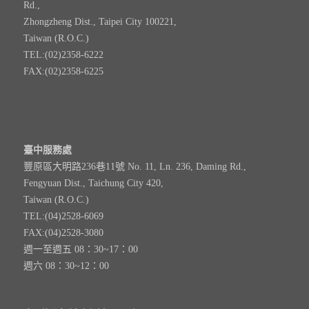
Rd.,
Zhongzheng Dist., Taipei City 100221,
Taiwan (R.O.C.)
TEL:(02)2358-6222
FAX:(02)2358-6225
臺中服務處
豐原區大明路236巷11號 No. 11, Ln. 236, Daming Rd.,
Fengyuan Dist., Taichung City 420,
Taiwan (R.O.C.)
TEL:(04)2528-6069
FAX:(04)2528-3080
週一至週五 08：30~17：00
週六 08：30~12：00