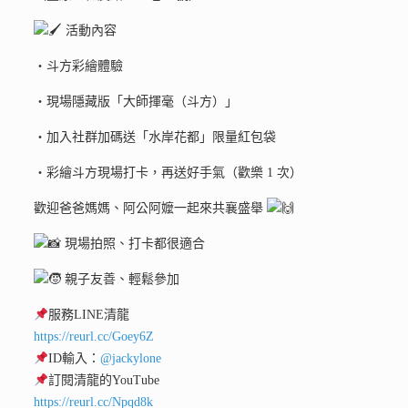
活動內容
・斗方彩繪體驗
・現場隱藏版「大師揮毫（斗方）」
・加入社群加碼送「水岸花都」限量紅包袋
・彩繪斗方現場打卡，再送好手氣（歡樂 1 次）
歡迎爸爸媽媽、阿公阿嬤一起來共襄盛舉
現場拍照、打卡都很適合
親子友善、輕鬆參加
服務LINE清龍
https://reurl.cc/Goey6Z
ID輸入：
@jackylone
訂閱清龍的YouTube
https://reurl.cc/Npqd8k