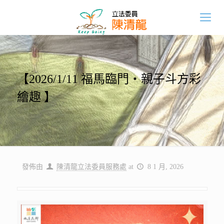
【2026/1/11 福馬臨門・親子斗方彩
繪趣 】
發佈由
陳清龍立法委員服務處
at
8 1 月, 2026