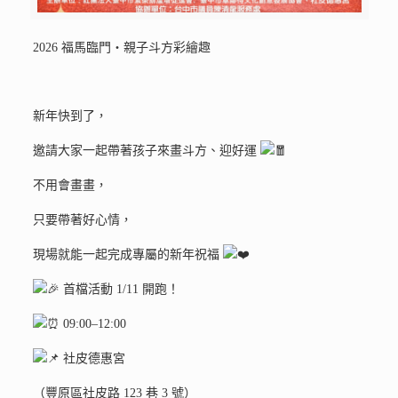
2026 福馬臨門・親子斗方彩繪趣
新年快到了，
邀請大家一起帶著孩子來畫斗方、迎好運
不用會畫畫，
只要帶著好心情，
現場就能一起完成專屬的新年祝福
首檔活動 1/11 開跑！
09:00–12:00
社皮德惠宮
（豐原區社皮路 123 巷 3 號）