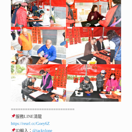
===========================
服務LINE清龍
https://reurl.cc/Goey6Z
ID輸入：
@jackylone