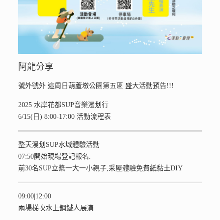
阿龍分享
號外號外 這周日葫蘆墩公園第五區 盛大活動預告!!!
2025 水岸花都SUP音樂漫划行
6/15(日) 8:00-17:00 活動流程表
整天漫划SUP水域體驗活動
07:50開始現場登記報名.
前30名SUP立槳一大一小親子,采屋體驗免費紙黏土DIY
09:00|12:00
兩場梯次水上鋼鐵人展演