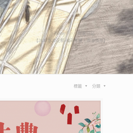
Home
阿龍日記
【2022 水岸花都-福葫生豐．浪漫情原】
標籤
分類