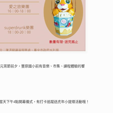
與元宵節前夕，豐原國小前有音樂、市集、課程體驗的饗
) 當天下午4點開幕儀式，有打卡追蹤送虎年小提燈活動哦！