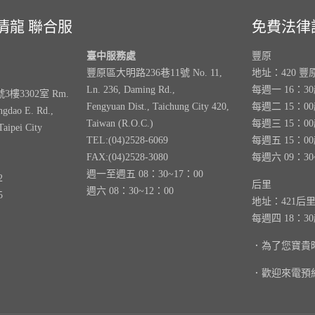
清龍 聯合服
免費法律
臺中服務處
豐原
豐原區大明路236巷11號 No. 11,
地址：420 豐
Ln. 236, Daming Rd.,
每週一 16：3
樓3302室 Rm.
Fengyuan Dist., Taichung City 420,
每週二 15：0
ngdao E. Rd.,
Taiwan (R.O.C.)
每週三 15：0
Taipei City
TEL:(04)2528-6069
每週五 15：0
FAX:(04)2528-3080
每週六 09：30
週一至週五 08：30~17：00
2
后里
週六 08：30~12：00
5
地址：421后
每週四 18：3
．為了您寶貴
．歡迎來電預