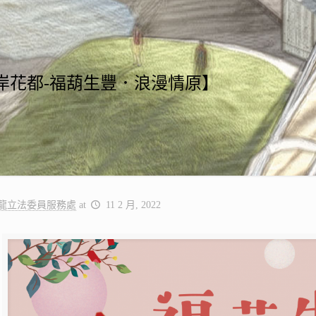
 水岸花都-福葫生豐．浪漫情原】
龍立法委員服務處
at
11 2 月, 2022