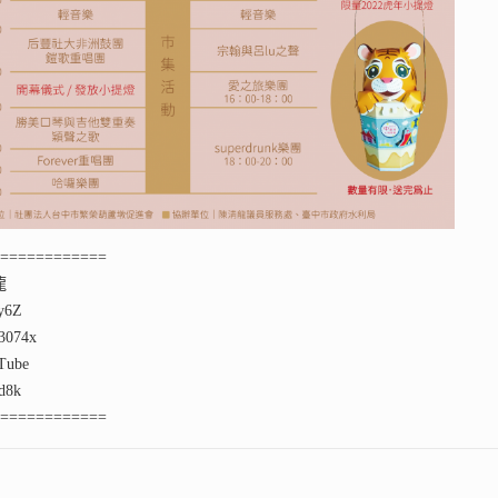
=============
龍
ey6Z
074x
ube
qd8k
=============