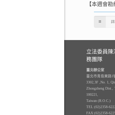
【本週會勘
詳
立法委員陳
務團隊
臺北辦公室
臺北市青島東路1號3
3302,3F ,No. 1, Qi
Zhongzheng Dist., 
100221,
Taiwan (R.O.C.)
TEL:(02)2358-622
FAX:(02)2358-622