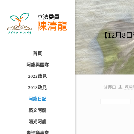
【12月8
首頁
阿龍與團隊
2022政見
發佈由
陳清
2018政見
阿龍日記
藝文阿龍
陽光阿龍
走進議事堂