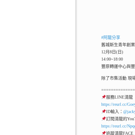
#阿龍分享
舊城新生青年創
12月8日(日)
14:00~18:00
豐原轉運中心與豐
除了市集活動 現
=============
服務LINE清龍
https://reurl.cc/Go
ID輸入：
@jack
訂閱清龍的YouT
https://reurl.cc/Np
追蹤清龍FACE