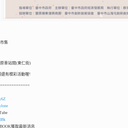
業市集
原車站間(東仁街)
場還有模彩活動喔!
==============
ey6Z
ylone
ube
qd8k
 BOOK獲取最新消息