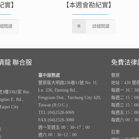
紀實】
【本週會勘紀實】
細閱讀
詳細閱讀
清龍 聯合服
免費法律
臺中服務處
豐原
豐原區大明路236巷11號 No. 11,
地址：420 豐
Ln. 236, Daming Rd.,
每週一 16：3
樓3302室 Rm.
Fengyuan Dist., Taichung City 420,
每週二 15：0
ngdao E. Rd.,
Taiwan (R.O.C.)
每週三 15：0
Taipei City
TEL:(04)2528-6069
每週五 15：0
FAX:(04)2528-3080
每週六 09：30
週一至週五 08：30~17：00
2
后里
週六 08：30~12：00
5