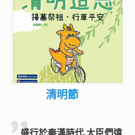
清明
節
盛行於秦漢時代,大臣們遠