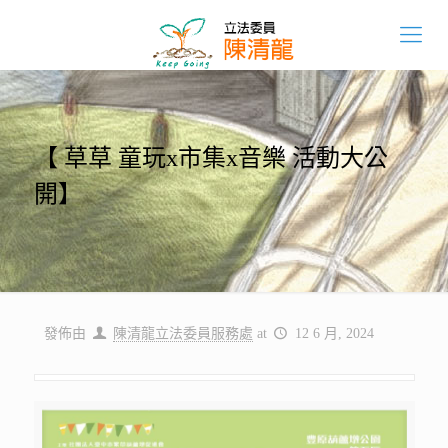
【 草草 童玩x市集x音樂 活動大公
開】
發佈由
陳清龍立法委員服務處
at
12 6 月, 2024