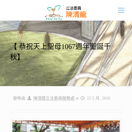
【 恭祝天上聖母1067週年聖誕千
秋】
發佈由
陳清龍立法委員服務處
at
15 5 月, 2026