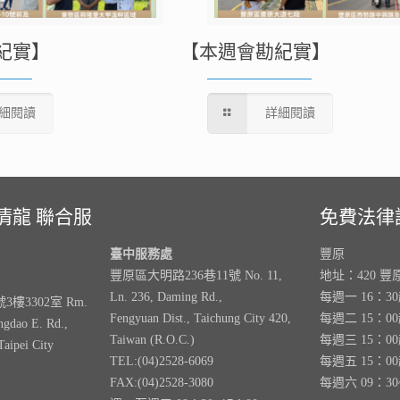
紀實】
【本週會勘紀實】
細閱讀
詳細閱讀
清龍 聯合服
免費法律
臺中服務處
豐原
豐原區大明路236巷11號 No. 11,
地址：420 豐
Ln. 236, Daming Rd.,
每週一 16：3
樓3302室 Rm.
Fengyuan Dist., Taichung City 420,
每週二 15：0
ngdao E. Rd.,
Taiwan (R.O.C.)
每週三 15：0
Taipei City
TEL:(04)2528-6069
每週五 15：0
FAX:(04)2528-3080
每週六 09：30