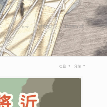
Home
阿龍日記
【阿龍關心您】
標籤
分類