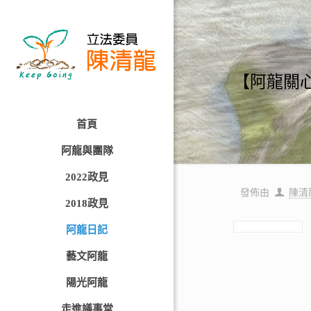
【阿龍關
首頁
阿龍與團隊
2022政見
發佈由
陳清
2018政見
阿龍日記
藝文阿龍
陽光阿龍
走進議事堂