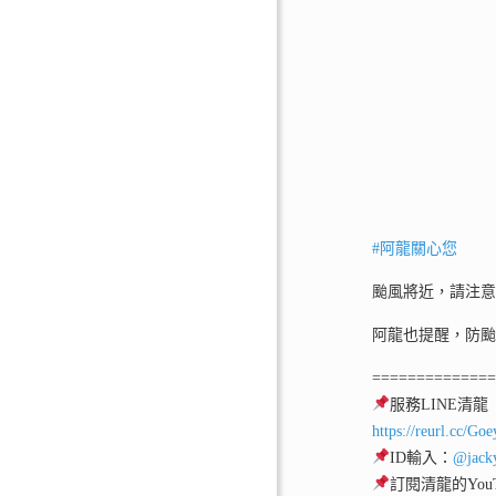
#阿龍關心您
颱風將近，請注
阿龍也提醒，防
=============
服務LINE清龍
https://reurl.cc/Go
ID輸入：
@jack
訂閱清龍的YouT