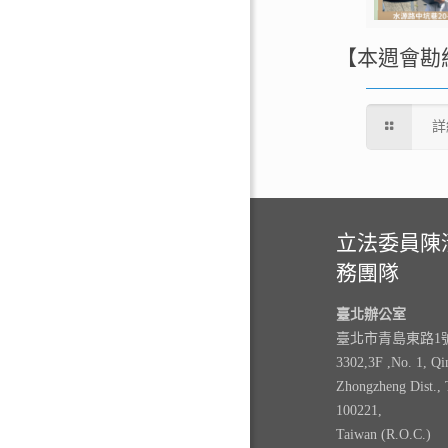
【本週會勘
詳
立法委員陳
務團隊
臺北辦公室
臺北市青島東路1號3
3302,3F ,No. 1, Qi
Zhongzheng Dist., 
100221,
Taiwan (R.O.C.)