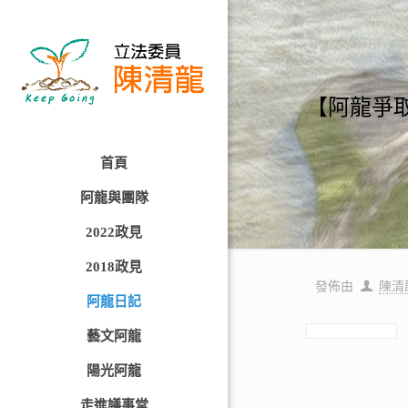
【阿龍爭
首頁
阿龍與團隊
2022政見
2018政見
發佈由
陳清
阿龍日記
藝文阿龍
陽光阿龍
走進議事堂