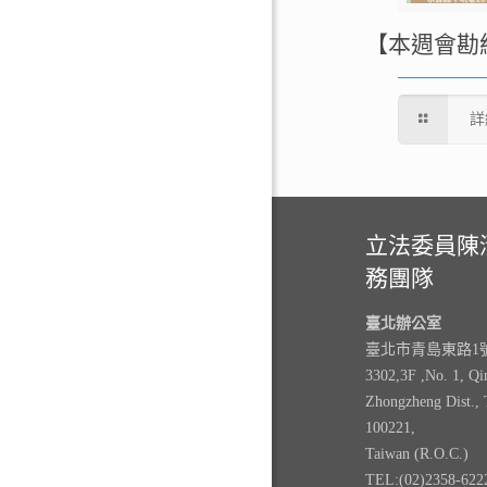
【本週會勘
詳
立法委員陳
務團隊
臺北辦公室
臺北市青島東路1號3
3302,3F ,No. 1, Qi
Zhongzheng Dist., 
100221,
Taiwan (R.O.C.)
TEL:(02)2358-622