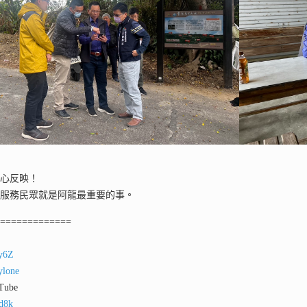
熱心反映！
，服務民眾就是阿龍最重要的事。
==============
ey6Z
ylone
ube
qd8k