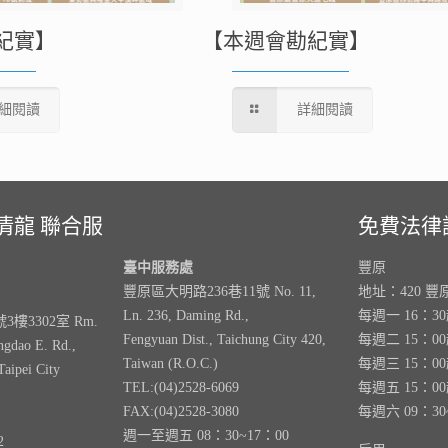
紀實】
【本週會勘紀實】
細閱讀
詳細閱讀
清龍 聯合服
免費法律
臺中服務處
豐原
豐原區大明路236巷11號 No. 11,
地址：420 豐
Ln. 236, Daming Rd.,
每週一 16：3
樓3302室 Rm.
Fengyuan Dist., Taichung City 420,
每週二 15：0
ngdao E. Rd.,
Taiwan (R.O.C.)
每週三 15：0
Taipei City
TEL:(04)2528-6069
每週五 15：0
FAX:(04)2528-3080
每週六 09：30
週一至週五 08：30~17：00
2