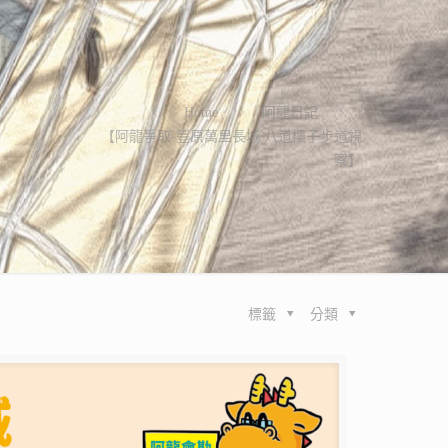
Home
阿龍日記
【阿龍爭取-豐原萬里長城 八道樓子步道視
察】
標籤
分類