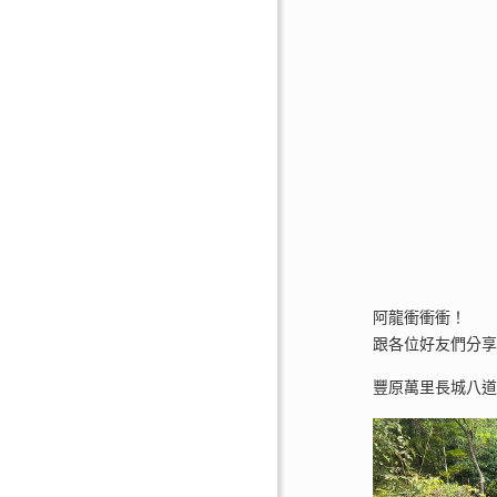
阿龍衝衝衝！
跟各位好友們分
豐原萬里長城八