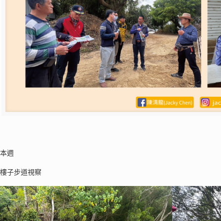
享本週
道樓子步道視察