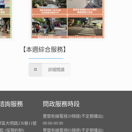
【本週綜合服務】
詳細閱讀
諮詢服務
問政服務時段
豐盟有線電視20頻道(不定期播出)
原區大明路236巷11號
08:00-09:00
0起 (採預約制)
豐盟有線電視85頻道(不定期播出)