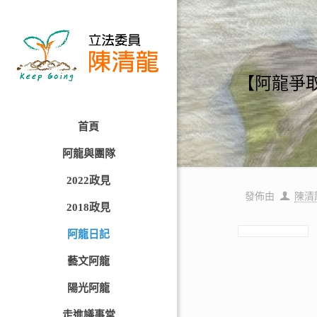
【阿龍爭
首頁
阿龍與團隊
2022政見
發佈由
陳清
2018政見
阿龍日記
藝文阿龍
陽光阿龍
走進議事堂