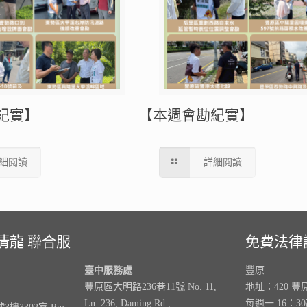
紀實】
【本週會勘紀實】
細閱讀
詳細閱讀
清龍 聯合服
免費法律
臺中服務處
豐原
豐原區大明路236巷11號 No. 11,
地址：420 豐
Ln. 236, Daming Rd.,
每週一 16：3