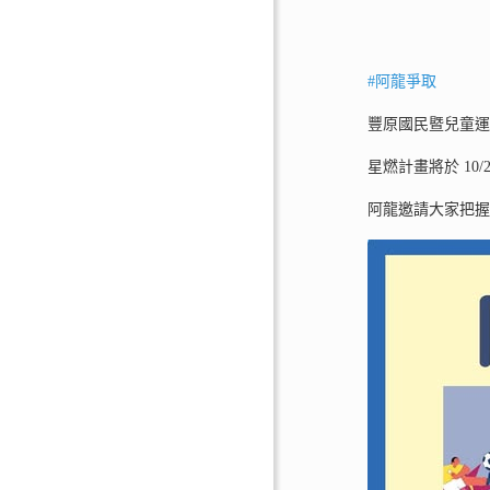
#阿龍爭取
豐原國民暨兒童運
星燃計畫將於 10/
阿龍邀請大家把握